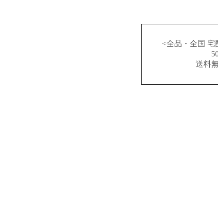
<全品・全国 宅
送料