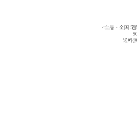
<全品・全国 宅
送料