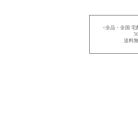
<全品・全国 宅
送料