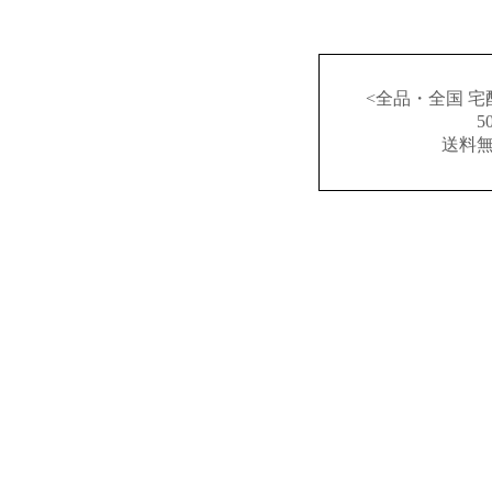
<全品・全国 宅
送料