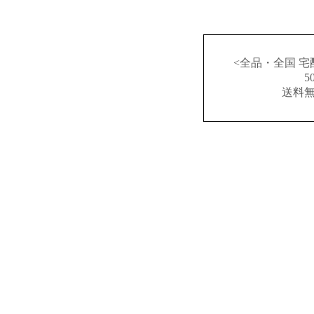
<全品・全国 宅
送料