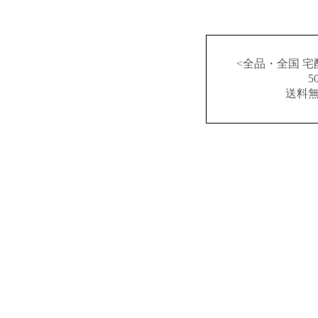
<全品・全国 宅
送料